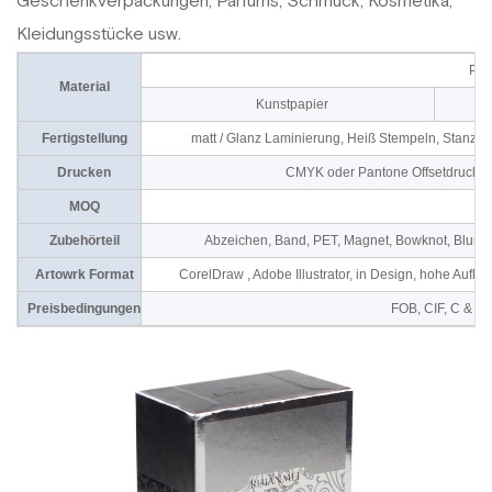
Geschenkverpackungen, Parfums, Schmuck, Kosmetika,
Kleidungsstücke usw.
Pap
Material
Kunstpapier
Fertigstellung
matt / Glanz Laminierung, Heiß Stempeln, Stanzen
Drucken
CMYK oder Pantone Offsetdruck od
MOQ
5
Zubehörteil
Abzeichen, Band, PET, Magnet, Bowknot, Blumen
Artowrk Format
CorelDraw , Adobe Illustrator, in Design, hohe Auf
Preisbedingungen
FOB, CIF, C & F