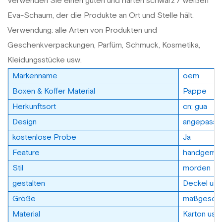
Verwenden Sie einen guten und harten schwarz / weißen
Eva-Schaum, der die Produkte an Ort und Stelle hält.
Verwendung: alle Arten von Produkten und
Geschenkverpackungen, Parfüm, Schmuck, Kosmetika,
Kleidungsstücke usw.
Markenname
oem
Boxen & Koffer Material
Pappe
Herkunftsort
cn; gua
Design
angepasst
kostenlose Probe
Ja
Feature
handgemac
Stil
morden
gestalten
Deckel un
Größe
maßgeschn
Material
Karton usw