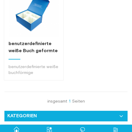
benutzerdefinierte
weiße Buch geformte
Magnetverschluss
Geschenkboxen
benutzerdefinierte weiße
buchförmige
magnetische
Geschenkboxen mit
Schwammpolsterung,
Einsatz hält die Produkte
insgesamt
1
Seiten
welche in der Box an Ort.
KATEGORIEN